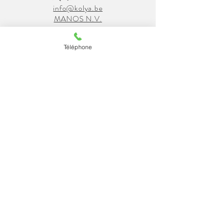
info@kolya.be
MANOS N.V.
BTW BE0415.588.184
Téléphone
©2019 door BOEKVIDEO